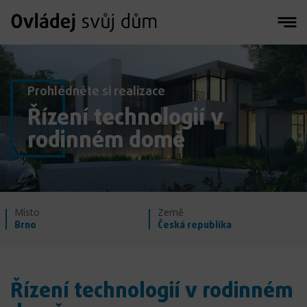
Prohlédněte si realizace
Řízení technologií v
rodinném domě
Místo
Země
Brno
Česká republika
Řízení technologií v rodinném