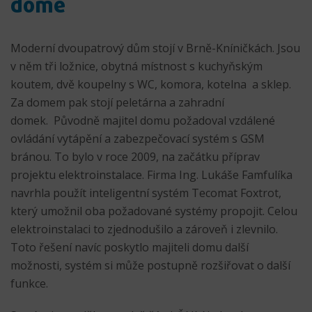
domě
Moderní dvoupatrový dům stojí v Brně-Kníničkách. Jsou
v něm tři ložnice, obytná místnost s kuchyňským
koutem, dvě koupelny s WC, komora, kotelna a sklep.
Za domem pak stojí peletárna a zahradní
domek. Původně majitel domu požadoval vzdálené
ovládání vytápění a zabezpečovací systém s GSM
bránou. To bylo v roce 2009, na začátku příprav
projektu elektroinstalace. Firma Ing. Lukáše Famfulíka
navrhla použít inteligentní systém Tecomat Foxtrot,
který umožnil oba požadované systémy propojit. Celou
elektroinstalaci to zjednodušilo a zároveň i zlevnilo.
Toto řešení navíc poskytlo majiteli domu další
možnosti, systém si může postupně rozšiřovat o další
funkce.