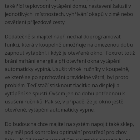
také řídí teplovodní vytápění domu, nastavení žaluzií v
jednotlivých místnostech, vyhřívání okapů v zimě nebo
osvětlení příjezdové cesty.
Dodatečně si majitel např. nechal doprogramovat
funkci, která v koupelně umožňuje na omezenou dobu
zapnout vytápění, i když je otevřené okno. Foxtrot totiž
brání mrhání energií a při otevření okna vytápění
automaticky vypíná. Usušit vlhké ručníky v koupelně,
ve které se po sprchování pravidelně větrá, byl proto
problém. Teď stačí stisknout tlačítko na displeji a
vytápění se spustí. Ovšem jen na dobu potřebnou k
usušení ručníků. Pak se, v případě, že je okno ještě
otevřené, vytápění automaticky vypne.
Do budoucna chce majitel na systém napojit také sklep,
aby měl pod kontrolou optimální prostředí pro chov