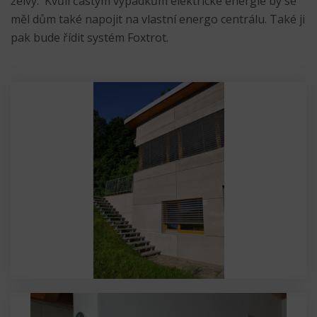
želvy. Kvůli častým výpadkům elektrické energie by se
měl dům také napojit na vlastní energo centrálu. Také ji
pak bude řídit systém Foxtrot.