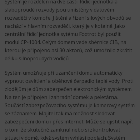
Systém je rozdělen na dvě části. Řídící jednotka a
slaboproudé rozvody jsou umístěny v datovém
rozvaděči v komoře. Jištění a řízení silových obvodů se
nachází v hlavním rozvaděči, který je v kotelně. Jako
centrální řídící jednotka sytému Foxtrot byl použit
modul CP-1004. Celým domem vede sběrnice CIB, na
kterou je připojeno asi 30 aktorů, což umožnilo zkrátit
délku silnoproudých vodičů.
Systém umožňuje při uzamčení domu automaticky
vypnout osvětlení a oběhové čerpadlo teplé vody. Proti
zlodějům je dům zabezpečen elektronickým systémem.
Na ten je připojen i zahradní domek a peletárna.
Součástí zabezpečovacího systému je kamerový systém
se záznamem. Majitel tak má možnost sledovat
zabezpečení domu i přes internet. Může se ujistit např.
o tom, že skutečně zamknul nebo si zkontrolovat
situaci v domě, když systém vyhlásí poplach. Systém