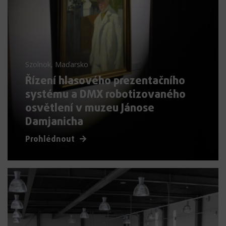
Szolnok, Maďarsko
Řízení hlasového prezentačního
systému a DMX robotizovaného
osvětlení v muzeu Jánose
Damjanicha
Prohlédnout