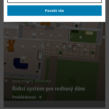
Povolit vše
Balatonfűzfő, Maďarsko
Řídicí systém pro rodinný dům
Prohlédnout