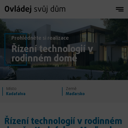
Prohlédněte si realizace
Řízení technologií v
rodinném domě
Místo
Země
Kadafalva
Maďarsko
Řízení technologií v rodinném