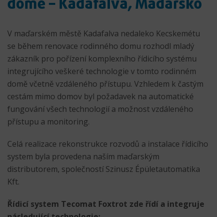
domě – Kadafalva, Maďarsko
V maďarském městě Kadafalva nedaleko Kecskemétu
se během renovace rodinného domu rozhodl mladý
zákazník pro pořízení komplexního řídicího systému
integrujícího veškeré technologie v tomto rodinném
domě včetně vzdáleného přístupu. Vzhledem k častým
cestám mimo domov byl požadavek na automatické
fungování všech technologií a možnost vzdáleného
přístupu a monitoring.
Celá realizace rekonstrukce rozvodů a instalace řídicího
system byla provedena naším maďarským
distributorem, společností Szinusz Épületautomatika
Kft.
Řídicí system Tecomat Foxtrot zde řídí a integruje
následující technologie: