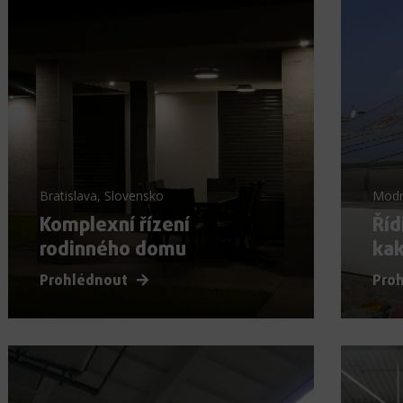
Bratislava, Slovensko
Modr
Komplexní řízení
Říd
rodinného domu
ka
Prohlédnout
Pro