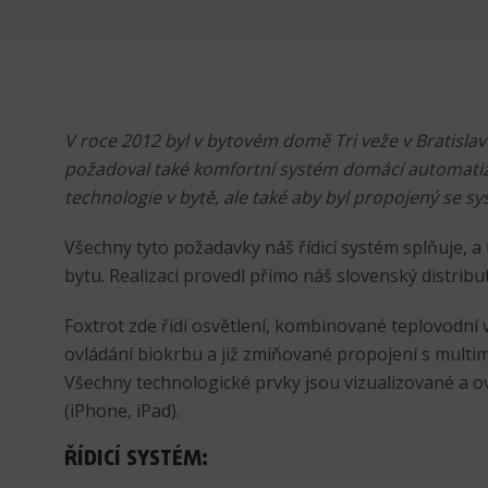
V roce 2012 byl v bytovém domě Tri veže v Bratisla
požadoval také komfortní systém domácí automatiza
technologie v bytě, ale také aby byl propojený se
sy
Všechny tyto požadavky náš řídicí systém splňuje, a
bytu. Realizaci provedl přímo náš slovenský distribut
Foxtrot zde řídí osvětlení, kombinované teplovodní vy
ovládání biokrbu a již zmiňované propojení s mult
Všechny technologické prvky jsou vizualizované a ov
(iPhone, iPad).
ŘÍDICÍ SYSTÉM: