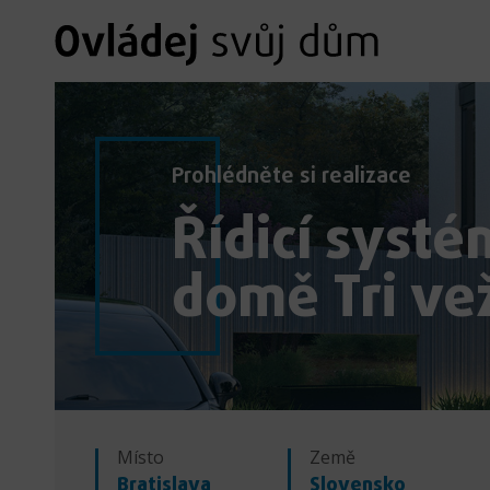
Prohlédněte si realizace
Řídicí syst
domě Tri ve
Místo
Země
Bratislava
Slovensko