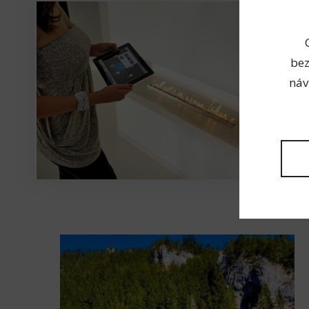
bez
náv