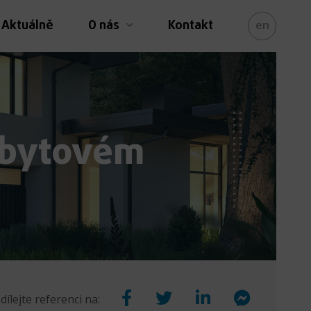
Aktuálně
O nás
Kontakt
en
v bytovém
dílejte referenci na: