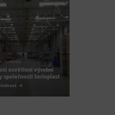
e, Slovensko
ení osvětlení výrobní
y společnosti Serioplast
hlédnout