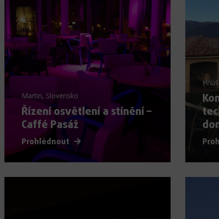
Hnúš
Kom
Martin, Slovensko
Řízení osvětlení a stínění –
tec
Caffé Pasáž
do
Prohlédnout
Pro