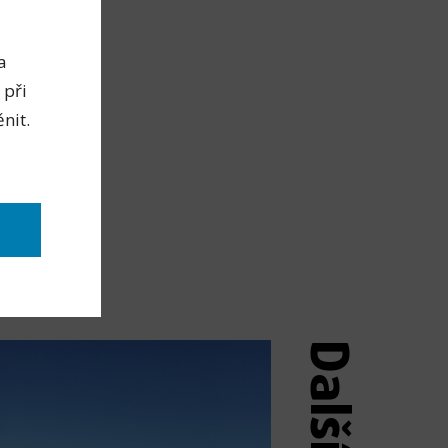
a
 při
nit.