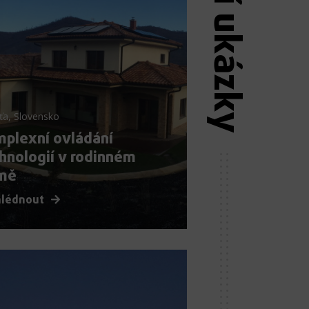
Další ukázky
ťa, Slovensko
plexní ovládání
hnologií v rodinném
mě
hlédnout