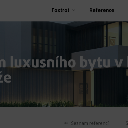
Foxtrot
Reference
ém luxusního bytu 
že
Seznam referencí
S