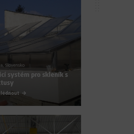
a, Slovensko
icí systém pro skleník s
ktusy
hlédnout