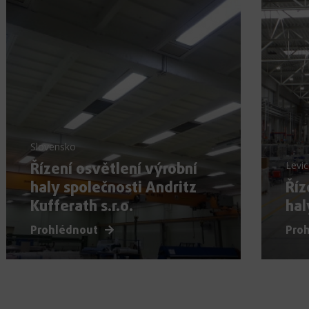
Slovensko
Řízení osvětlení výrobní
Levic
haly společnosti Andritz
Říz
Kufferath s.r.o.
hal
Prohlédnout
Pro