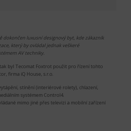
vě dokončen luxusní designový byt, kde zákazník
ce, který by ovládal jednak veškeré
stémem AV techniky.
 tak byl Tecomat Foxtrot použit pro řízení tohto
or, firma iQ House, s.r.o.
tápění, stínění (interiérové rolety), chlazení,
imediálním systémem Control4.
ládané mimo jiné přes televizi a mobilní zařízení